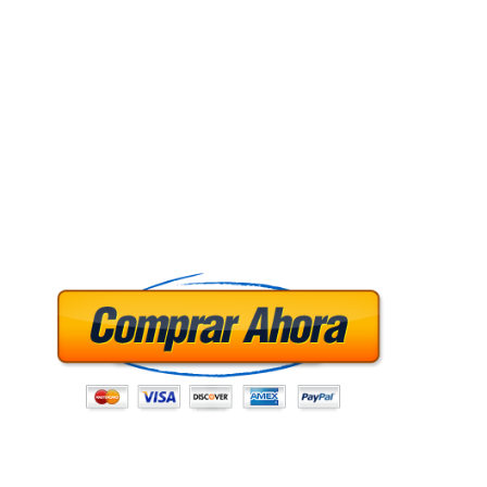
De manera similar, la muestra N.º 8 reveló Viagra no declarada,
con un pico UV en RT 12,87, correspondiente al estándar. Los
espectros UV presentaron máximos en 227 nm y 292 nm, y el
espectro MS2 mostró un ion molecular en m/z 447,32,
coincidiendo con el material de referencia.
La muestra N.º 14 también contenía Viagra no declarada. Sus
cromatogramas mostraron un pico UV en RT 12,91, alineándose
con el estándar. Los espectros UV mostraron máximos en 227 nm
y 292 nm, y el espectro MS2 incluyó un ion molecular en m/z
447,23, consistente con el material de referencia.
Finalmente, la muestra N.º 1 confirmó la presencia de Viagra no
declarada. Los cromatogramas mostraron un pico en RT 12,86,
generando espectros UV con máximos en 227 nm y 292 nm. El
espectro MS2 exhibió un ion molecular en m/z 447,32, alineado
con el material estándar.
El análisis de la muestra N.º 10 reveló la presencia de Viagra no
declarada. Los cromatogramas de dos tipos de detectores
mostraron un pico UV en un tiempo de retención (RT) de 12,88,
coincidiendo con el estándar de Viagra. Los espectros UV
presentaron máximos en 226 nm y 292 nm, mientras que el
espectro MS2 confirmó un ion molecular en m/z 446,90, junto con
iones secundarios consistentes con el material de referencia.